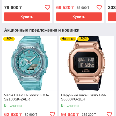
79 600
69 520
303
₸
₸
86 900 ₸
Купить
Купить
Акционные предложения и новинки
–30%
Новинка
–30%
Часы Casio G-Shock GMA-
Наручные часы Casio GM-
S2100SK-2AER
S5600PG-1ER
В наличии
В наличии
62 930
94 640
₸
₸
89 900 ₸
135 200 ₸