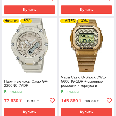
Купить
Купить
Новинка
–30%
LIMITED
–30%
Часы Casio G-Shock DWE-
Наручные часы Casio GA-
5600HG-1DR + сменные
2200NC-7ADR
ремешки и корпуса в
комплекте. Лимитированная
В наличии
В наличии
серия.
77 630
145 880
₸
₸
110 900 ₸
208 400 ₸
Купить
Купить