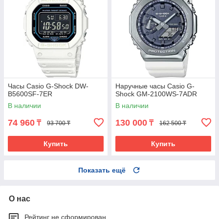
Часы Casio G-Shock DW-
Наручные часы Casio G-
B5600SF-7ER
Shock GM-2100WS-7ADR
В наличии
В наличии
74 960
130 000
₸
₸
93 700 ₸
162 500 ₸
Купить
Купить
Показать ещё
О нас
Рейтинг не сформирован