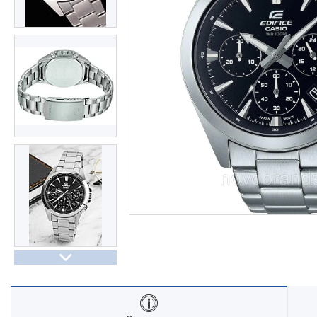
Часы Восток (Чистопольский
завод)
Часы Seiko
Casio спортивные часы
Будильники / настольные часы
Парные модели | СКИДКИ
Новости
Статьи