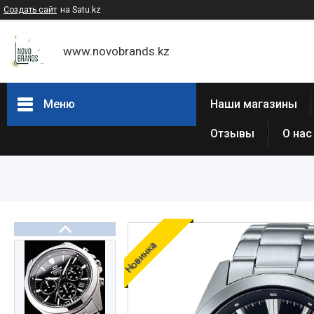
Создать сайт
на Satu.kz
www.novobrands.kz
Меню
Наши магазины
Отзывы
О нас
Товары и услуги
Часы Casio G-Shock
Часы Casio EDIFICE
Casio - Мужские классические
часы
Часы Casio Pro Trek
Новинка
Atlantic (Швейцария,est 1888)
Casio-Женские часы
Часы Casio Retro
Часы ORIENT