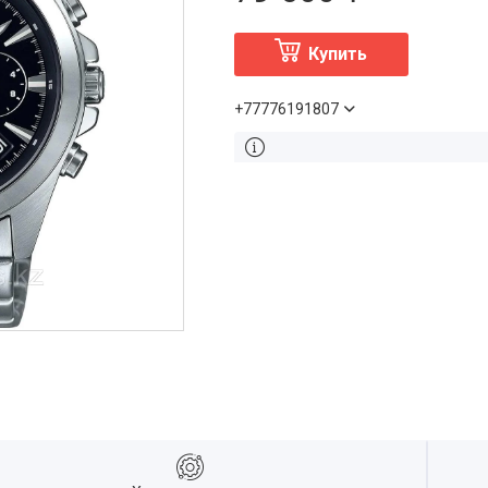
Купить
+77776191807