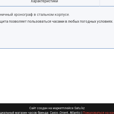
Характеристики
коничный хронограф в стальном корпусе.
ита позволяет пользоваться часами в любых погодных условиях.
Сайт создан на маркетплейсе
Satu.kz
Официальный магазин часов бренда: Casio ,Orient, Atlantic |
Пожаловаться на ко