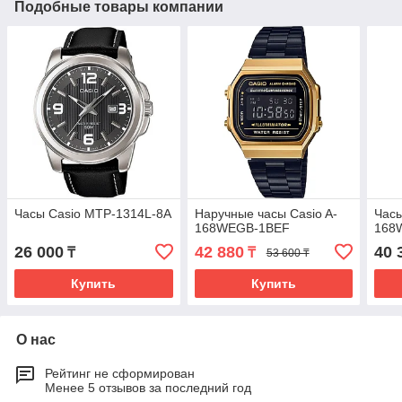
Подобные товары компании
Часы Casio MTP-1314L-8A
Наручные часы Casio A-
Часы
168WEGB-1BEF
168
26 000
42 880
40 
₸
₸
53 600 ₸
Купить
Купить
О нас
Рейтинг не сформирован
Менее 5 отзывов за последний год