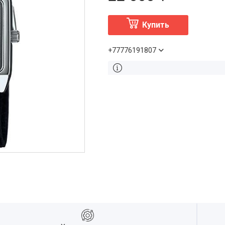
Купить
+77776191807