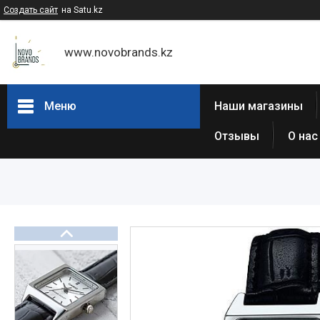
Создать сайт
на Satu.kz
www.novobrands.kz
Меню
Наши магазины
Отзывы
О нас
Товары и услуги
Часы Casio G-Shock
Часы Casio EDIFICE
Casio - Мужские классические
часы
Часы Casio Pro Trek
Atlantic (Швейцария,est 1888)
Casio-Женские часы
Часы Casio Retro
Часы ORIENT