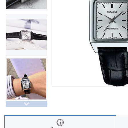
Часы Восток (Чистопольский
завод)
Часы Seiko
Casio спортивные часы
Будильники / настольные часы
Парные модели | СКИДКИ
Новости
Статьи