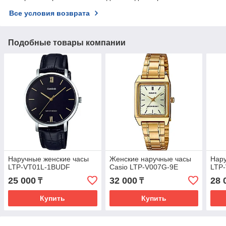
Все условия возврата
Подобные товары компании
Наручные женские часы
Женские наручные часы
Нару
LTP-VT01L-1BUDF
Casio LTP-V007G-9E
LTP
25 000
32 000
28 
₸
₸
Купить
Купить