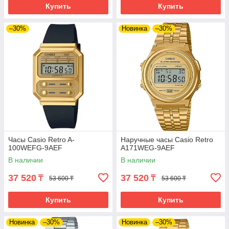
Купить
Купить
–30%
Новинка
–30%
Часы Casio Retro A-
Наручные часы Casio Retro
100WEFG-9AEF
A171WEG-9AEF
В наличии
В наличии
37 520
37 520
₸
₸
53 600 ₸
53 600 ₸
Купить
Купить
Новинка
–30%
Новинка
–30%