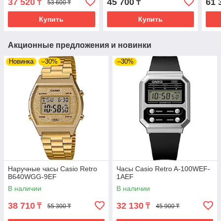
37 520
45 700
61 
₸
₸
53 600 ₸
Купить
Купить
Акционные предложения и новинки
Новинка
–30%
–30%
Наручные часы Casio Retro
Часы Casio Retro A-100WEF-
B640WGG-9EF
1AEF
В наличии
В наличии
38 710
32 130
₸
₸
55 300 ₸
45 900 ₸