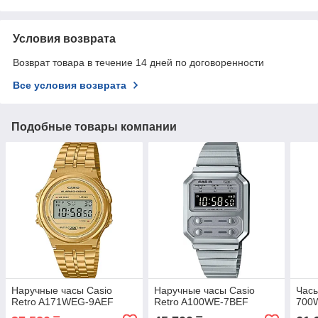
Условия возврата
Возврат товара в течение 14 дней по договоренности
Все условия возврата
Подобные товары компании
Наручные часы Casio
Наручные часы Casio
Часы
Retro A171WEG-9AEF
Retro A100WE-7BEF
700