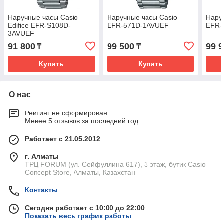
Наручные часы Casio
Наручные часы Casio
Нар
Edifice EFR-S108D-
EFR-571D-1AVUEF
EFR
3AVUEF
91 800
99 500
99 
₸
₸
Купить
Купить
О нас
Рейтинг не сформирован
Менее 5 отзывов за последний год
Работает с 21.05.2012
г. Алматы
ТРЦ FORUM (ул. Сейфуллина 617), 3 этаж, бутик Casio
Concept Store, Алматы, Казахстан
Контакты
Сегодня работает с 10:00 до 22:00
Показать весь график работы